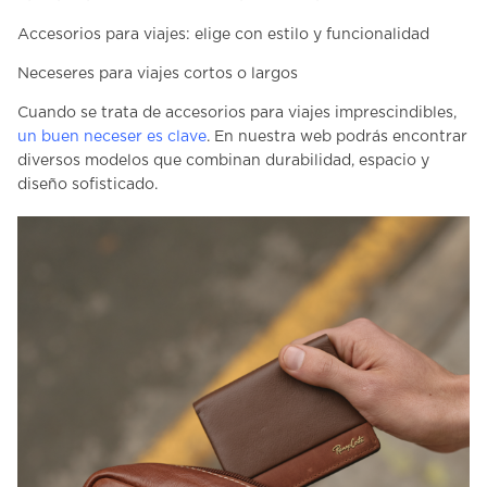
Accesorios para viajes: elige con estilo y funcionalidad
Neceseres para viajes cortos o largos
Cuando se trata de
accesorios para viajes
imprescindibles,
un buen neceser es clave
. En nuestra web podrás encontrar
diversos modelos que combinan durabilidad, espacio y
diseño sofisticado.