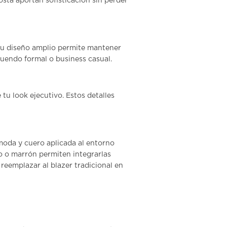
osta aportan sofisticación sin perder
 Su diseño amplio permite mantener
tuendo formal o business casual.
u look ejecutivo. Estos detalles
moda y cuero
aplicada al entorno
o o marrón permiten integrarlas
reemplazar al blazer tradicional en