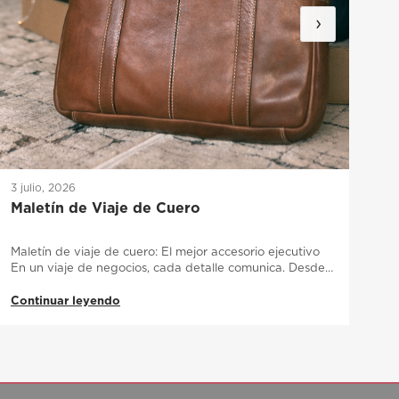
›
3 julio, 2026
27
Maletín de Viaje de Cuero
Co
có
rá
Maletín de viaje de cuero: El mejor accesorio ejecutivo
Co
En un viaje de negocios, cada detalle comunica. Desde…
nu
Continuar leyendo
Co