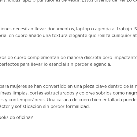
s, faldas lápiz o pantalones de vestir. Estos diseños de Renzo C
ienes necesitan llevar documentos, laptop o agenda al trabajo.
rial en cuero añade una textura elegante que realza cualquier a
eros de cuero
complementan de manera discreta pero impactante t
erfectos para llevar lo esencial sin perder elegancia.
para mujeres
se han convertido en una pieza clave dentro de la
íneas limpias, cortes estructurados y colores sobrios como negr
tes y contemporáneos. Una casaca de cuero bien entallada puede 
cter y sofisticación sin perder formalidad.
oks de oficina?