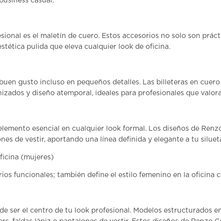
business casual.
sional es el
maletín de cuero
. Estos accesorios no solo son prác
stética pulida que eleva cualquier look de oficina.
buen gusto incluso en pequeños detalles. Las billeteras en cuer
dos y diseño atemporal, ideales para profesionales que valoran l
elemento esencial en cualquier look formal. Los diseños de Renzo
nes de vestir, aportando una línea definida y elegante a tu siluet
ficina (mujeres)
ios funcionales; también define el estilo femenino en la oficina c
e ser el centro de tu look profesional. Modelos estructurados 