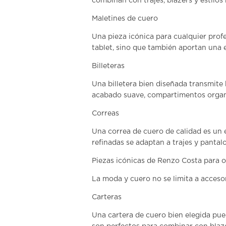
combinan con trajes, blazers y estilos 
Maletines de cuero
Una pieza icónica para cualquier profe
tablet, sino que también aportan una e
Billeteras
Una
billetera bien diseñada
transmite 
acabado suave, compartimentos organiza
Correas
Una
correa de cuero de calidad
es un 
refinadas se adaptan a trajes y pantalo
Piezas icónicas de Renzo Costa para o
La
moda y cuero
no se limita a accesor
Carteras
Una
cartera de cuero bien elegida
pued